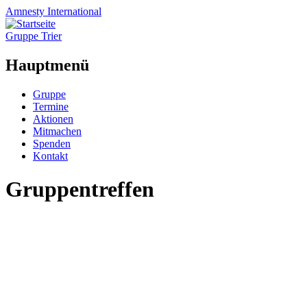
Amnesty
International
Gruppe Trier
Hauptmenü
Zum
Gruppe
Inhalt
Termine
springen
Aktionen
Mitmachen
Spenden
Kontakt
Gruppentreffen